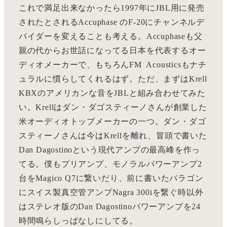
これで満足出来なかったら1997年にJBL用に発売
されたとされるAccuphase のF-20にチャンネルデ
バイダーを変えることも考える。Accuphaseも父
親の代からお世話になってる日本を代表するオー
ディオメーカーで、もちろんFM Acousticsもナチ
ュラルに慣らしてくれるはず。ただ、まずはKrell
KBXのアメリカンな音をJBLと組み合わせてみた
い。Krellはダン・ダゴスティーノさんが創業した
米オーディオトップメーカーの一つ。ダン・ダゴ
スティーノさんは今はKrellを離れ、冒頭で書いた
Dan Dagostinoという現代アンプの最高峰を作っ
てる。僕もプリアンプ、モノラルパワーアンプ2
台をMagico Q7に繋いだり、前に書いたパラゴン
にスイス製真空管アンプNagra 300iを繋ぐ時以外
はステレオ版のDan Dagostinoパワーアンプを24
時間鳴らしっぱなしにしてる。